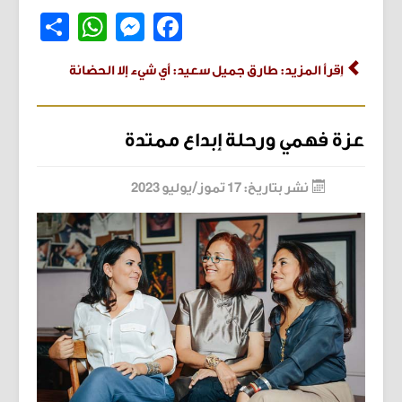
Share
WhatsApp
Messenger
Facebook
اِقرأ المزيد: طارق جميل سعيد: أي شيء إلا الحضانة
عزة فهمي ورحلة إبداع ممتدة
نشر بتاريخ: 17 تموز/يوليو 2023