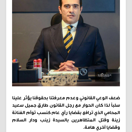
ضعف الوعي القانوني وعدم معرفتنا بحقوقنا يؤثر علينا
سلباً لذا كان الحوار مع رجل القانون طارق جميل سعيد
المحامي الذي ترافع بقضايا رأي عام كنسب توأم الفنانة
زينة وقتل المتظاهرين بالسيدة زينب ودار السلام
وقضايا أخري هامة.