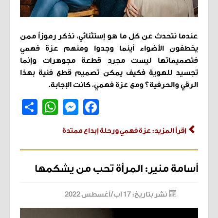
عندما نتحدث عن كل ما هو إستثنائي، نذكر رموزاً ممن
يخطفون الأضواء أينما وجدوا ومنهم عزة فهمي
فتصميماتها ليست مجرد قطعة مجوهرات وإنما
تجسيد للهوية فكيف يمكن تصميم قطع فنية بهذا
الرقي والحرفية؟ ومع عزة فهمي، كانت الإجابة.
Share
WhatsApp
Messenger
Facebook
اِقرأ المزيد: عزة فهمي ورحلة إبداع ممتدة
أسامة منير: المرأة تحب من يشكمها
نشر بتاريخ: 17 آب/أغسطس 2022