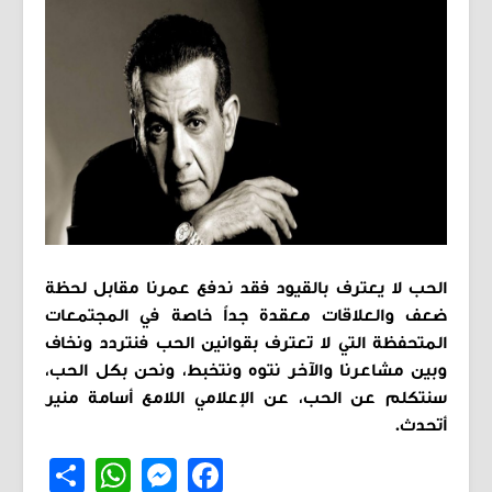
الحب لا يعترف بالقيود فقد ندفع عمرنا مقابل لحظة
ضعف والعلاقات معقدة جداً خاصة في المجتمعات
المتحفظة التي لا تعترف بقوانين الحب فنتردد ونخاف
وبين مشاعرنا والآخر نتوه ونتخبط، ونحن بكل الحب،
سنتكلم عن الحب، عن الإعلامي اللامع أسامة منير
أتحدث.
Share
WhatsApp
Messenger
Facebook