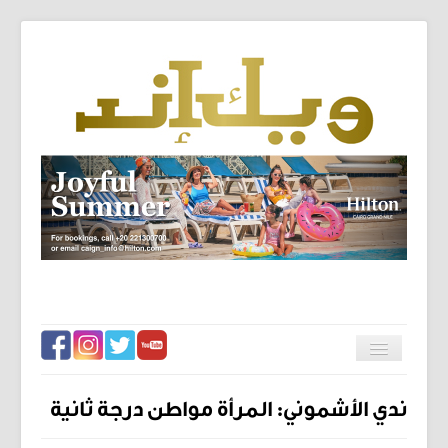
الرئيسية
تبديل
المتصفح
فيس تو فيس
ندي الأشموني: المرأة مواطن درجة ثانية
فنون