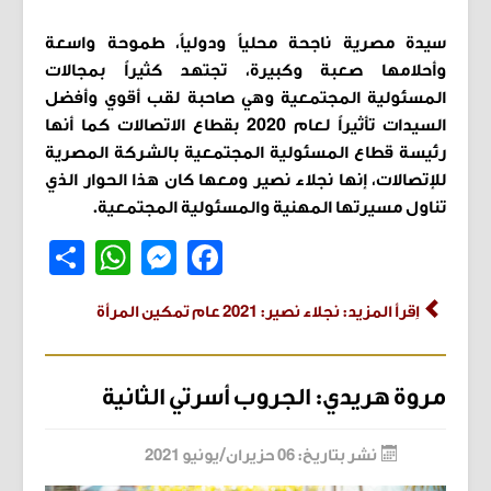
سيدة مصرية ناجحة محلياً ودولياً، طموحة واسعة
وأحلامها صعبة وكبيرة، تجتهد كثيراً بمجالات
المسئولية المجتمعية وهي صاحبة لقب أقوي وأفضل
السيدات تأثيراً لعام 2020 بقطاع الاتصالات كما أنها
رئيسة قطاع المسئولية المجتمعية بالشركة المصرية
للإتصالات، إنها نجلاء نصير ومعها كان هذا الحوار الذي
تناول مسيرتها المهنية والمسئولية المجتمعية.
Share
WhatsApp
Messenger
Facebook
اِقرأ المزيد: نجلاء نصير: 2021 عام تمكين المرأة
مروة هريدي: الجروب أسرتي الثانية
نشر بتاريخ: 06 حزيران/يونيو 2021