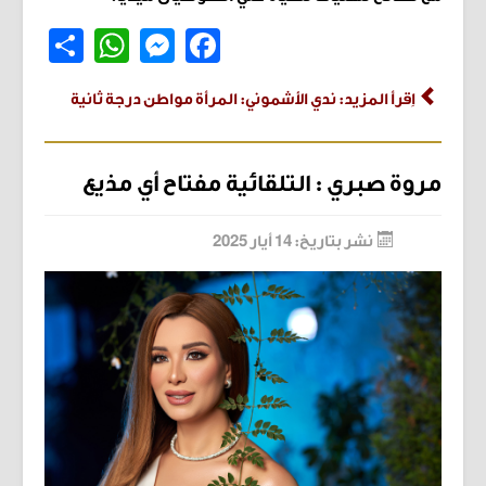
Share
WhatsApp
Messenger
Facebook
اِقرأ المزيد: ندي الأشموني: المرأة مواطن درجة ثانية
مروة صبري : التلقائية مفتاح أي مذيع
نشر بتاريخ: 14 أيار 2025