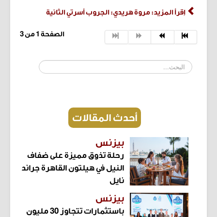
اِقرأ المزيد: مروة هريدي: الجروب أسرتي الثانية
الصفحة 1 من 3
البحث...
أحدث المقالات
بيزنس
رحلة تذوق مميزة على ضفاف
النيل في هيلتون القاهرة جراند
نايل
بيزنس
باستثمارات تتجاوز 30 مليون