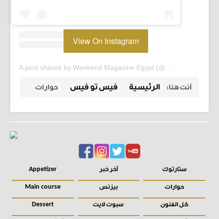
View On Instagram
A post shared by Weekend Magazine Egypt (@weekendmagazineegypt)
الرئيسية
فيس تو فيس
أنت هنا:
حوارات
ستارتوك
آخر خبر
Appetizer
حوارات
بيزنس
Main course
كل الفنون
سبوت لايت
Dessert