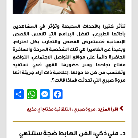
تتأثر كثيرا بالأحداث المحيطة وتؤثر في المشاهدين
بأدائها الطبيعي، تفضل البرامج التي تلامس القصص
الإنسانية فتستعرض القصص والتجارب بكل احترام،
وبعيداً عن الكاميرا هي تلك الشخصية المرحة والساخرة
الحاضرة دائماً على مواقع التواصل الاجتماعي، التواضع
مفتاح نجاحها وسر حضورها القوي فهي تستفيد
وتكتسب من كل ما حولها، إعلامية ذات أراء جريئة انها
مروة صبري التي تحدثت فماذا قالت؟.
Share
WhatsApp
Messenger
Facebook
اِقرأ المزيد: مروة صبري : التلقائية مفتاح أي مذيع
د. مني ذكي: الفن الهابط ضجة ستنتهي