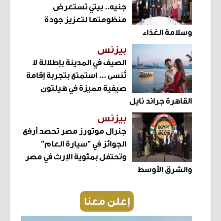
جنيه.. بيتي تستعرض
منظومتها لتعزيز جودة
وسلامة الغذاء
بيزنس
الصيف في المدينة بإطلالة لا
تُنسى ... استمتع بتجربة إقامة
صيفية مميزة في هيلتون
القاهرة جراند نايل
بيزنس
جنرال موتورز مصر تحصد أرفع
الجوائز في "سيارة العام"
وتحتفل بمئوية الإرث في مصر
والشرق الأوسط
إعلن معنا