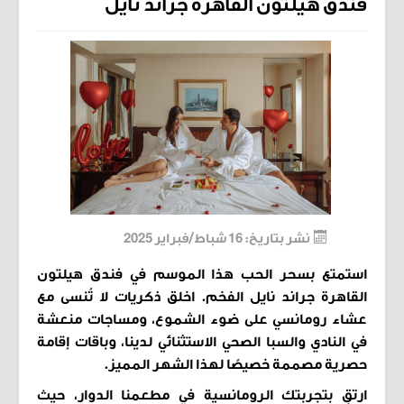
فندق هيلتون القاهرة جراند نايل
فاميليا
كلينيك
تابوو
نيوز
ترافل
فلاش باك
ستايل
بالهنا
نشر بتاريخ: 16 شباط/فبراير 2025
علي لساني
استمتع بسحر الحب هذا الموسم في فندق هيلتون
المزيد
القاهرة جراند نايل الفخم. اخلق ذكريات لا تُنسى مع
من نحن
عشاء رومانسي على ضوء الشموع، ومساجات منعشة
راسلونا
في النادي والسبا الصحي الاستثنائي لدينا، وباقات إقامة
حصرية مصممة خصيصًا لهذا الشهر المميز.
ارتقِ بتجربتك الرومانسية في مطعمنا الدوار، حيث