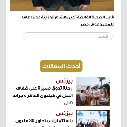
فاين الصحية القابضة تعين هشام أبو زينة مديرًا عامًا
للمجموعة في مصر
البحث...
أحدث المقالات
بيزنس
رحلة تذوق مميزة على ضفاف
النيل في هيلتون القاهرة جراند
نايل
بيزنس
باستثمارات تتجاوز 30 مليون