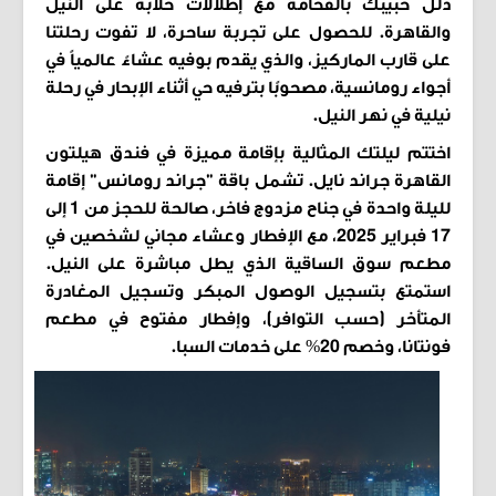
دلل حبيبك بالفخامة مع إطلالات خلابة على النيل
والقاهرة. للحصول على تجربة ساحرة، لا تفوت رحلتنا
على قارب الماركيز، والذي يقدم بوفيه عشاءً عالمياً في
أجواء رومانسية، مصحوبًا بترفيه حي أثناء الإبحار في رحلة
نيلية في نهر النيل.
اختتم ليلتك المثالية بإقامة مميزة في فندق هيلتون
القاهرة جراند نايل. تشمل باقة "جراند رومانس" إقامة
لليلة واحدة في جناح مزدوج فاخر، صالحة للحجز من 1 إلى
17 فبراير 2025، مع الإفطار وعشاء مجاني لشخصين في
مطعم سوق الساقية الذي يطل مباشرة على النيل.
استمتع بتسجيل الوصول المبكر وتسجيل المغادرة
المتأخر (حسب التوافر)، وإفطار مفتوح في مطعم
فونتانا، وخصم 20% على خدمات السبا.