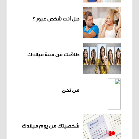
هل أنت شخص غيور؟
طاقتك من سنة ميلادك
من نحن
شخصيتك من يوم ميلادك