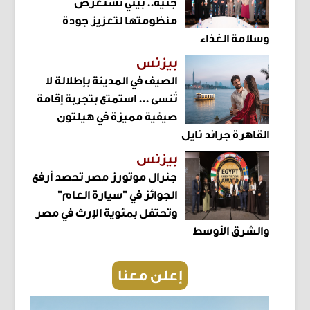
جنيه.. بيتي تستعرض
منظومتها لتعزيز جودة
وسلامة الغذاء
بيزنس
الصيف في المدينة بإطلالة لا
تُنسى ... استمتع بتجربة إقامة
صيفية مميزة في هيلتون
القاهرة جراند نايل
بيزنس
جنرال موتورز مصر تحصد أرفع
الجوائز في "سيارة العام"
وتحتفل بمئوية الإرث في مصر
والشرق الأوسط
إعلن معنا