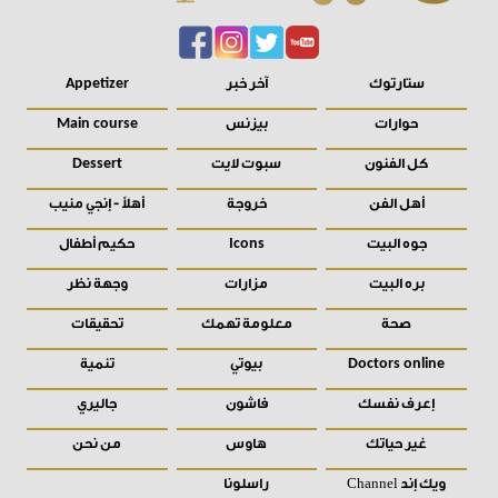
ستارتوك
آخر خبر
Appetizer
حوارات
بيزنس
Main course
كل الفنون
سبوت لايت
Dessert
أهل الفن
خروجة
أهلاً - إنجي منيب
جوه البيت
حكيم أطفال
Icons
بره البيت
مزارات
وجهة نظر
صحة
معلومة تهمك
تحقيقات
بيوتي
تنمية
Doctors online
إعرف نفسك
فاشون
جاليري
غير حياتك
هاوس
من نحن
Channel ويك إند
راسلونا