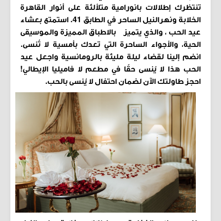
تنتظرك إطلالات بانورامية متلألئة على أنوار القاهرة
الخلابة ونهرالنيل الساحر في الطابق 41. استمتع بعشاء
عيد الحب ، والذي يتميز بالاطباق المميزة والموسيقى
الحية، والأجواء الساحرة التي تعدك بأمسية لا تُنسى.
انضم إلينا لقضاء ليلة مليئة بالرومانسية واجعل عيد
الحب هذا لا يُنسى حقًا في مطعم لا فاميليا الإيطالي!
احجز طاولتك الآن لضمان احتفال لا يُنسى بالحب.