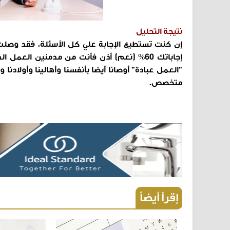
نتيجة التحليل
إن كنت تستطيع الإجابة علي كل الأسئلة، فقد وص
إجاباتك 60% (نعم) أذن فأنت من مدمنين الع
"العمل عبادة" أوصانا أيضا بأنفسنا وأهالينا وأولادن
متخصص.
إقرأ أيضاً