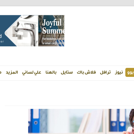
بوو
نيوز
ترافل
فلاش باك
ستايل
بالهنا
علي لساني
المزيد
م