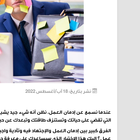
نشر بتاريخ: 18 آب/أغسطس 2022
عندما نسمع عن إدمان العمل، نظن أنه شيء جيد يشير
التي تقضي على حياتك وتستنزف طاقتك وتبعدك عن حياتك
الفرق كبير بين إدمان العمل والإجتهاد فيه وتأدية واج
عمل؟ إليك هذا الإختبار الذي سيساعدك على معرفة ح