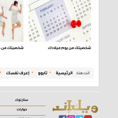
شخصيتك من يوم ميلادك
شخصيتك من ط
الرئيسية
تابوو
إعرف نفسك
أنت هنا:
ستارتوك
حوارات