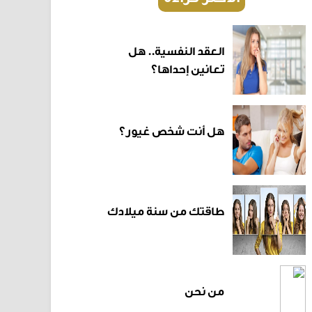
العقد النفسية.. هل
تعانين إحداها؟
هل أنت شخص غيور؟
طاقتك من سنة ميلادك
من نحن