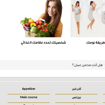
ريقة نومك
شخصيتك تحدد نظامك الغذائي
on
Jun 25, 2020 at 6:05pm PDT
هل أنت مدمن عمل؟
آخر خبر
Appetizer
بيزنس
Main course