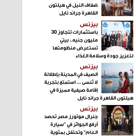
ضفاف النيل في هيلتون
القاهرة جراند نايل
بيزنس
باستثمارات تتجاوز 30
مليون جنيه.. بيتي
تستعرض منظومتها
لتعزيز جودة وسلامة الغذاء
بيزنس
الصيف في المدينة بإطلالة
لا تُنسى ... استمتع بتجربة
إقامة صيفية مميزة في
هيلتون القاهرة جراند نايل
بيزنس
جنرال موتورز مصر تحصد
أرفع الجوائز في "سيارة
العام" وتحتفل بمئوية