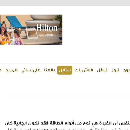
بوو
نيوز
ترافل
فلاش باك
ستايل
بالهنا
علي لساني
المزيد
م
نفس أن الغيرة هي نوع من أنواع الطاقة فقد تكون ايجابية كأن