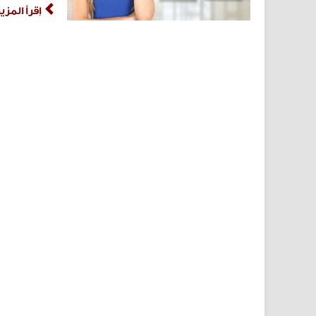
اِقرأ المز