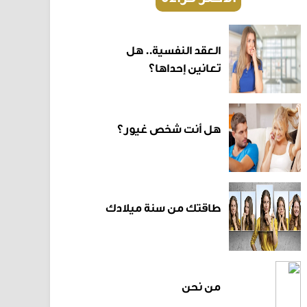
العقد النفسية.. هل
تعانين إحداها؟
هل أنت شخص غيور؟
طاقتك من سنة ميلادك
من نحن