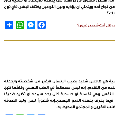
ن من شخص متفوق في دراسته مما يدفعه للاجتهاد أو سلبية كأن
 من نجاح أحد ويتمني أن يؤذيه وبين النوعين يختلف البشر، فأي نوع
ديك؟
are
hatsApp
Messenger
Facebook
زيد: هل أنت شخص غيور؟
سية هي هاجس شديد يصيب الإنسان فيغير من شخصيته ويجعله
نعه من التقدم، إنه ليس مصطلحاً في الطب النفسي ولكنّها تتبع
النفس وهي نفسية أو جسدية كأن يجد سمعه أو نظره ضعيفاً
 فيما يعرف بعقدة النمو الجسدي،إنه شعوراً ليس وليد الصدفة
غلب الآخرين والمجتمع المحيط به.