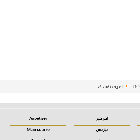
on
Jun 25, 2020 at 6:05pm PDT
RO
اعرف نفسك
آخر خبر
Appetizer
بيزنس
Main course