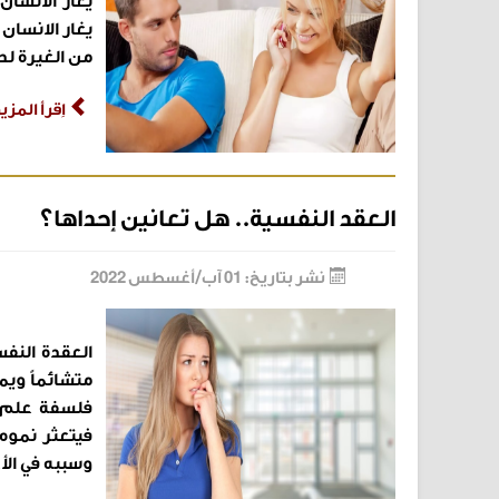
يغار الانسا
يغار الانسان
من الغيرة ل
اِقرأ الم
العقد النفسية.. هل تعانين إحداها؟
نشر بتاريخ: 01 آب/أغسطس 2022
العقدة النف
متشائماً ويم
فلسفة علم 
فيتعثر نموه
وسببه في الأ