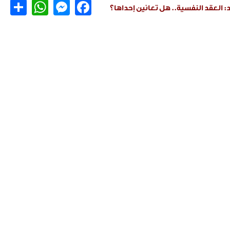
are
hatsApp
Messenger
Facebook
يد: العقد النفسية.. هل تعانين إحداها؟